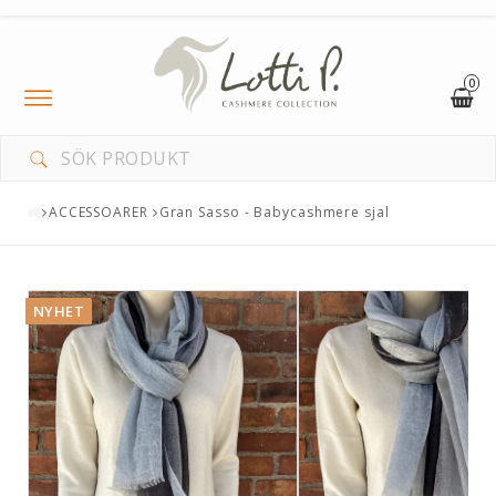
0
Toggle
navigation
ACCESSOARER
Gran Sasso - Babycashmere sjal
NYHET