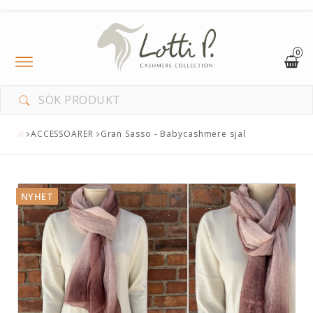
0
Toggle
navigation
ACCESSOARER
Gran Sasso - Babycashmere sjal
NYHET